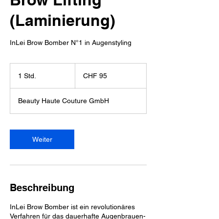
(Laminierung)
InLei Brow Bomber N°1 in Augenstyling
95
Schweizer
1 Std.
1
CHF 95
Franken
S
t
Beauty Haute Couture GmbH
d
Weiter
Beschreibung
InLei Brow Bomber ist ein revolutionäres
Verfahren für das dauerhafte Augenbrauen-