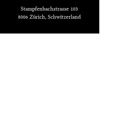
Stampfenbachstrasse 103
8006 Zürich, Schwitzerland
Öffnungszeiten
Di-Fr:
10.00-20.00
Sa:
10.00-18.00
Sonntag und Montag geschlossen
Schreiben Sie uns
Name