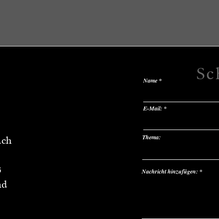
Sc
Name
E-Mail:
Thema:
.ch
3
Nachricht hinzufügen:
nd