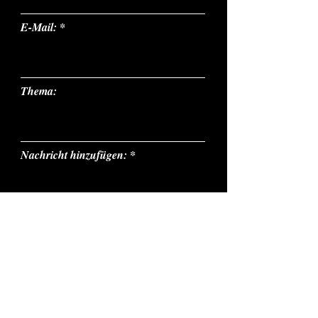
E-Mail:
Thema:
Nachricht hinzufügen:
Ich habe die AGB gelesen und
erkläre mich damit einverstanden
(AGB lesen)